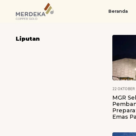
Skip
Skip
links
to
Beranda
primary
navigation
Skip
Liputan
to
content
22 OKTOBER
MGR Sel
Pemban
Prepara
Emas Pa