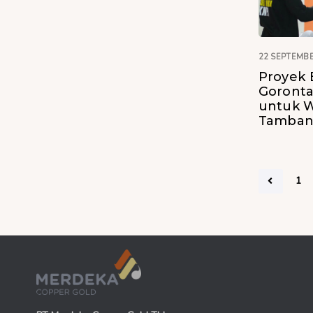
22 SEPTEMBE
Proyek 
Goronta
untuk W
Tamba
1