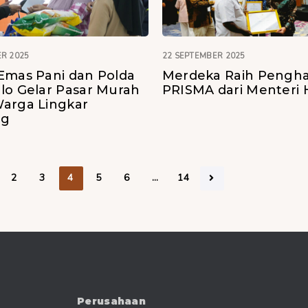
R 2025
22 SEPTEMBER 2025
Emas Pani dan Polda
Merdeka Raih Pengh
lo Gelar Pasar Murah
PRISMA dari Menteri
arga Lingkar
ng
2
3
4
5
6
…
14
Perusahaan