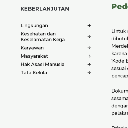
Ped
KEBERLANJUTAN
Lingkungan
Untuk 
Kesehatan dan
dibutu
Keselamatan Kerja
Merdek
Karyawan
karena
Masyarakat
‘Kode 
Hak Asasi Manusia
sesuai
Tata Kelola
pencapa
Dokume
sesama
dengan
pelaks