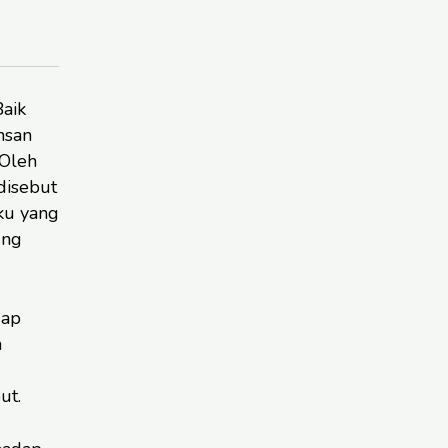
aik
nsan
 Oleh
disebut
ku yang
ung
dap
n
ut.