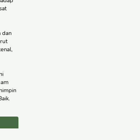
hadap
sat
 dan
rut
enal,
ni
agam
mimpin
aik.