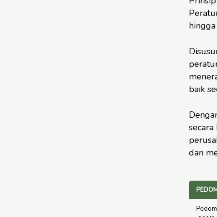
Prinsi
Peratu
hingga
Disusu
peratu
menerap
baik se
Dengan
secara
perusa
dan men
PEDOM
Pedoma