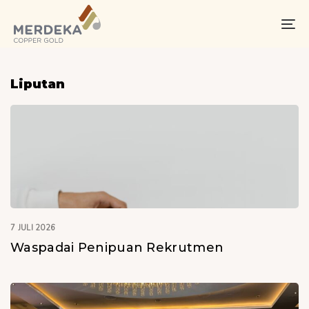
Skip
Skip
links
to
To
primary
na
navigation
Skip
Liputan
to
content
7 JULI 2026
Waspadai Penipuan Rekrutmen