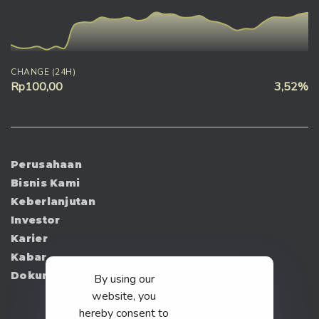
CHANGE (24H)
Rp100,00
3,52%
Perusahaan
Bisnis Kami
Keberlanjutan
Investor
Karier
Kabar
Dokumen
By using our
website, you
hereby consent to