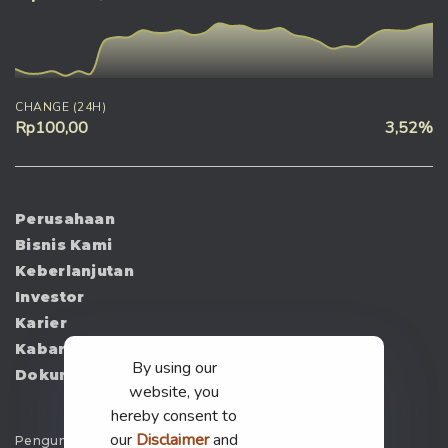
CHANGE (24H)
Rp100,00
3,52%
Perusahaan
Bisnis Kami
Keberlanjutan
Investor
Karier
Kabar
By using our
Dokumen
website, you
hereby consent to
our
Disclaimer
and
Pengumuman