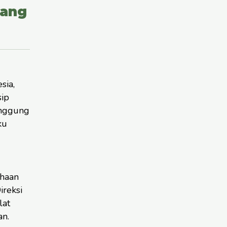
yang
sia,
ip
anggung
ku
haan
ireksi
lat
an.