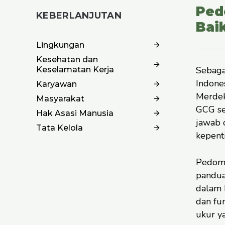
Ped
KEBERLANJUTAN
Bai
Lingkungan
Kesehatan dan
Sebaga
Keselamatan Kerja
Indones
Karyawan
Merdek
Masyarakat
GCG se
Hak Asasi Manusia
jawab 
Tata Kelola
kepent
Pedoma
pandua
dalam 
dan fu
ukur y