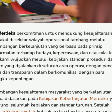
Merdeka
berkomitmen untuk mendukung kesejahteraan
akat di sekitar wilayah operasional tambang melalui
bangan berkelanjutan yang berbasis pada prinsip
matan terhadap budaya, kepercayaan, dan nilai-nilai lo
 kami wujudkan melalui kebijakan, standar, prosedur, d
m yang dijalankan di seluruh area operasi, dengan pen
a dan transparan dalam berkomunikasi dengan para
ku kepentingan.
bangan kesejahteraan masyarakat yang berkelanjutan 
a didasarkan pada
Kebijakan Keberlanjutan Merdeka
, 
ngi sejumlah kebijakan dan standar turunan. Setelah
kan Keberlanjutan
, kebijakan dan standar yang relevan 