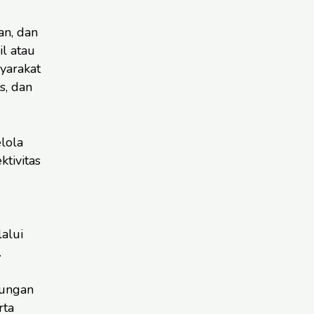
an, dan
il atau
syarakat
s, dan
lola
tivitas
alui
.
bungan
rta