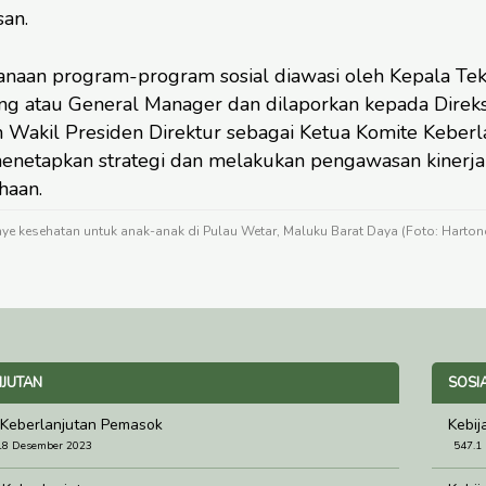
san.
anaan program-program sosial diawasi oleh Kepala Tek
g atau General Manager dan dilaporkan kepada Direks
 Wakil Presiden Direktur sebagai Ketua Komite Keberl
enetapkan strategi dan melakukan pengawasan kinerja 
haan.
 kesehatan untuk anak-anak di Pulau Wetar, Maluku Barat Daya (Foto: Harton
JUTAN
SOSI
 Keberlanjutan Pemasok
Kebij
18 Desember 2023
547.1