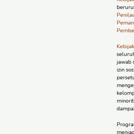
beruru
Penila
Pemang
Pember
Kebija
seluru
jawab 
izin so
perset
mengel
kelomp
minorit
dampak
Progra
menjadi