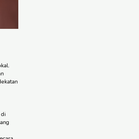
kal.
an
dekatan
di
yang
secara