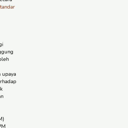
Standar
gi
nggung
oleh
m upaya
erhadap
k
an
M)
PPM