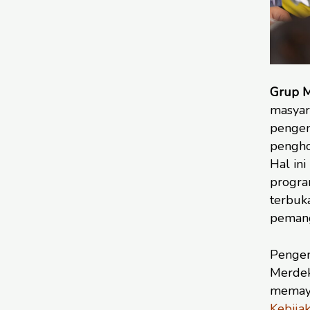
Grup 
masyar
pengem
penghor
Hal ini
progra
terbuk
pemang
Pengem
Merdek
memayu
Kebija