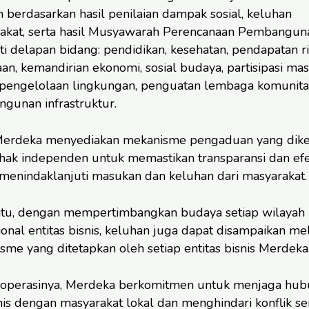
 berdasarkan hasil penilaian dampak sosial, keluhan
akat, serta hasil Musyawarah Perencanaan Pembangun
i delapan bidang: pendidikan, kesehatan, pendapatan ri
an, kemandirian ekonomi, sosial budaya, partisipasi ma
pengelolaan lingkungan, penguatan lembaga komunita
gunan infrastruktur.
erdeka menyediakan mekanisme pengaduan yang dike
ihak independen untuk memastikan transparansi dan efek
menindaklanjuti masukan dan keluhan dari masyarakat.
 itu, dengan mempertimbangkan budaya setiap wilayah
onal entitas bisnis, keluhan juga dapat disampaikan mel
me yang ditetapkan oleh setiap entitas bisnis Merdeka
operasinya, Merdeka berkomitmen untuk menjaga hu
is dengan masyarakat lokal dan menghindari konflik se