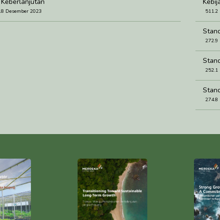
 Keberlanjutan
Kebij
18 Desember 2023
511.2
Stand
272.9
Stan
252.1
Stan
274.8
Stand
291.8