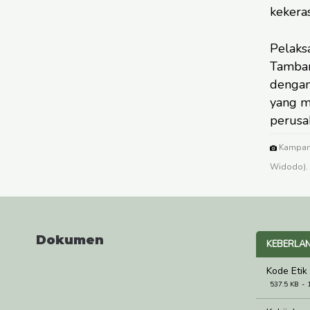
kekera
Pelaks
Tamban
dengan
yang m
perusa
Kampanye
Widodo).
Dokumen
KEBERLAN
Kode Etik
537.5 KB