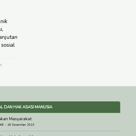
nik
i,
anjutan
sosial
o
AL DAN HAK ASASI MANUSIA
akan Masyarakat
 KB
18 Desember 2023