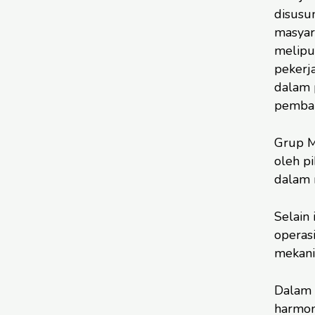
disusun
masyar
meliput
pekerja
dalam 
pemban
Grup M
oleh p
dalam 
Selain
operasi
mekanis
Dalam 
harmon