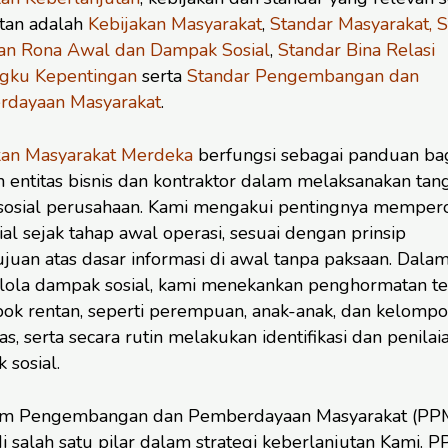
tan adalah
Kebijakan Masyarakat
,
Standar Masyarakat, 
ian Rona Awal dan Dampak Sosial
,
Standar Bina Relasi
ku Kepentingan
serta
Standar Pengembangan dan
dayaan Masyarakat
.
kan Masyarakat Merdeka
berfungsi sebagai panduan ba
h entitas bisnis dan kontraktor dalam melaksanakan ta
sosial perusahaan. Kami mengakui pentingnya memper
sial sejak tahap awal operasi, sesuai dengan prinsip
ujuan atas dasar informasi di awal tanpa paksaan. Dala
ola dampak sosial, kami menekankan penghormatan t
ok rentan, seperti perempuan, anak-anak, dan kelompo
as, serta secara rutin melakukan identifikasi dan penilai
 sosial.
m Pengembangan dan Pemberdayaan Masyarakat (PP
 salah satu pilar dalam strategi keberlanjutan Kami. 