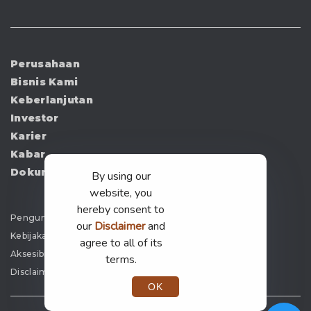
Perusahaan
Bisnis Kami
Keberlanjutan
Investor
Karier
Kabar
Dokumen
By using our
website, you
hereby consent to
Pengumuman
our
Disclaimer
and
Kebijakan Privasi
agree to all of its
Aksesibilitas
terms.
Disclaimer
OK