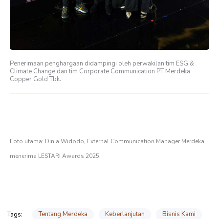
Penerimaan penghargaan didampingi oleh perwakilan tim ESG &
Climate Change dan tim Corporate Communication PT Merdeka
Copper Gold Tbk.
Foto utama: Dinia Widodo, External Communication Manager Merdeka,
menerima LESTARI Awards 2025.
Tentang Merdeka
Keberlanjutan
Bisnis Kami
Tags: