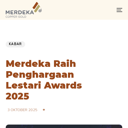
Skip
Skip
links
to
To
primary
na
navigation
Skip
PUBLISHED
Published
to
IN:
on:
KABAR
content
Merdeka Raih
Penghargaan
Lestari Awards
2025
3 OKTOBER 2025