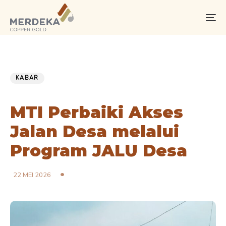
Skip
Skip
links
to
To
primary
na
navigation
Skip
PUBLISHED
Published
to
IN:
on:
KABAR
content
MTI Perbaiki Akses
Jalan Desa melalui
Program JALU Desa
22 MEI 2026