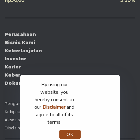
Rp90,00
3,10%
Perusahaan
Bisnis Kami
Keberlanjutan
Investor
Karier
Kabar
Dokumen
By using our
website, you
hereby consent to
Pengumuman
our
Disclaimer
and
Kebijakan Privasi
agree to all of its
Aksesibilitas
terms.
Disclaimer
OK