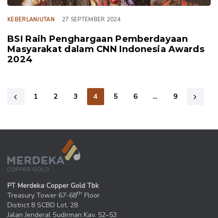
KEBERLANJUTAN
27 SEPTEMBER 2024
BSI Raih Penghargaan Pemberdayaan
Masyarakat dalam CNN Indonesia Awards
2024
1
2
3
4
5
6
…
9
PT Merdeka Copper Gold Tbk
th
Treasury Tower 67-68
Floor
District 8 SCBD Lot. 28
Jalan Jenderal Sudirman Kav. 52–53