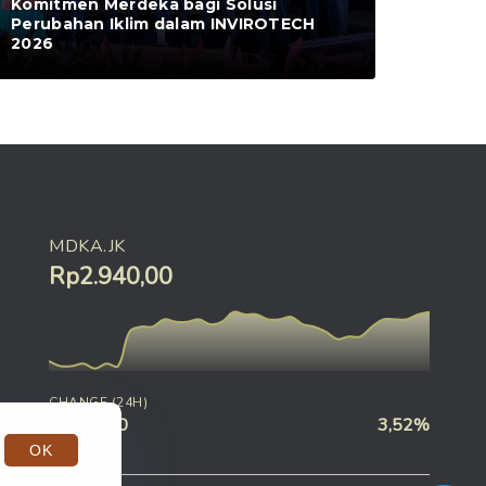
Komitmen Merdeka bagi Solusi
Perubahan Iklim dalam INVIROTECH
2026
MDKA.JK
Rp2.940,00
CHANGE (24H)
Rp100,00
3,52%
OK