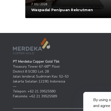
7 JULI 2026
Waspadai Penipuan Rekrutmen
PT Merdeka Copper Gold Tbk
th
Treasury Tower 67-68
Floor
District 8 SCBD Lot. 28
Jalan Jenderal Sudirman Kav. 52–53
Jakarta Selatan 12190, Indonesia
—
Telepon: +62 21 39525580
Faksimile: +62 21 39525589
By using 
and agree 