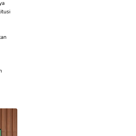
ya
itusi
tan
n