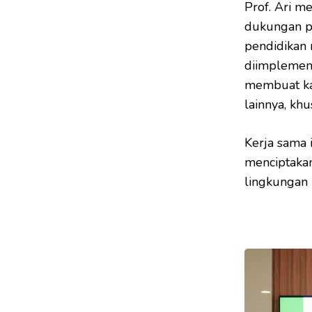
Prof. Ari m
dukungan pe
pendidikan 
diimplement
membuat ka
lainnya, khu
Kerja sama
menciptakan
lingkungan 
*