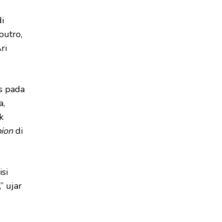
i
putro,
ri
s pada
a,
k
ion
di
si
” ujar