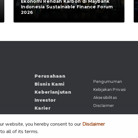
Ekonomi Rendah Karbon di Maybank
Indonesia Sustainable Finance Forum
2026
Perusahaan
Pengumuman
Bisnis Kami
Kebijakan Privasi
Keberlanjutan
Aksesibilitas
Investor
Disclaimer
Karier
Kabar
our website, you hereby consent to our
Disclaimer
Dokumen
to all of its terms.