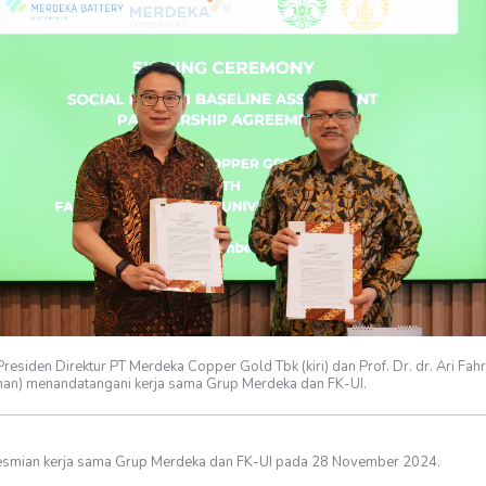
Presiden Direktur PT Merdeka Copper Gold Tbk (kiri) dan Prof. Dr. dr. Ari Fah
nan) menandatangani kerja sama Grup Merdeka dan FK-UI.
smian kerja sama Grup Merdeka dan FK-UI pada 28 November 2024.