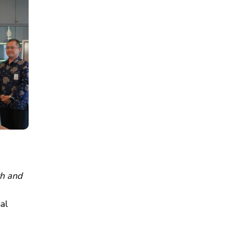
th and
al