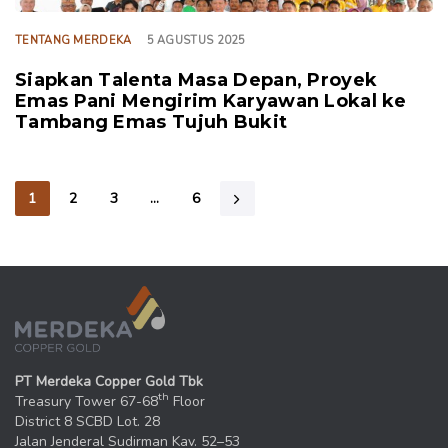
TENTANG MERDEKA
5 AGUSTUS 2025
Siapkan Talenta Masa Depan, Proyek
Emas Pani Mengirim Karyawan Lokal ke
Tambang Emas Tujuh Bukit
1
2
3
…
6
PT Merdeka Copper Gold Tbk
th
Treasury Tower 67-68
Floor
District 8 SCBD Lot. 28
Jalan Jenderal Sudirman Kav. 52–53