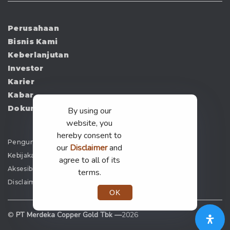
Perusahaan
Bisnis Kami
Keberlanjutan
Investor
Karier
Kabar
Dokumen
By using our
website, you
hereby consent to
Pengumuman
our
Disclaimer
and
Kebijakan Privasi
agree to all of its
Aksesibilitas
terms.
Disclaimer
OK
©
PT Merdeka Copper Gold Tbk —
2026