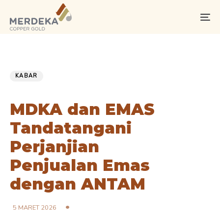
Skip
Skip
links
to
To
primary
na
navigation
Skip
PUBLISHED
Published
to
IN:
on:
KABAR
content
MDKA dan EMAS
Tandatangani
Perjanjian
Penjualan Emas
dengan ANTAM
5 MARET 2026