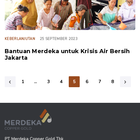
KEBERLANJUTAN
25 SEPTEMBER 2023
Bantuan Merdeka untuk Krisis Air Bersih
Jakarta
1
…
3
4
5
6
7
8
PT Merdeka Copper Gold Tbk