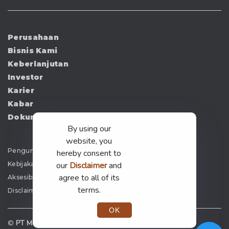
Perusahaan
Bisnis Kami
Keberlanjutan
Investor
Karier
Kabar
Dokumen
By using our
website, you
Pengumuman
hereby consent to
Kebijakan Privasi
our
Disclaimer
and
agree to all of its
Aksesibilitas
terms.
Disclaimer
OK
©
PT Merdeka Copper Gold Tbk —
2026