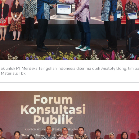
ak untuk PT Merdeka Tsingshan Indonesia diterima oleh Anatoly Bong, tim pa
 Materials Tbk.