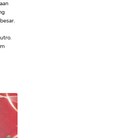
gaan
ng
besar.
utro.
am