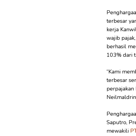
Penghargaan
terbesar ya
kerja Kanwil
wajib pajak
berhasil me
103% dari 
“Kami membe
terbesar se
perpajakan k
Neilmaldri
Penghargaan
Saputro, Pr
mewakili
PT