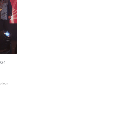
024.
rdeka