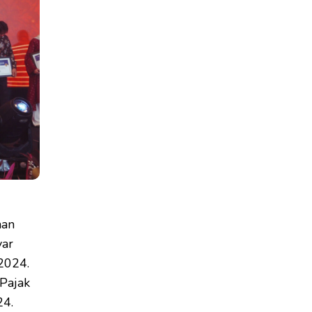
han
yar
2024.
 Pajak
24.