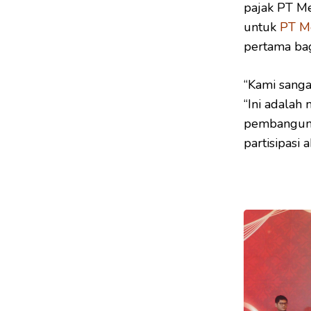
pajak PT M
untuk
PT Me
pertama ba
“Kami sangat
“Ini adalah 
pembanguna
partisipasi
*