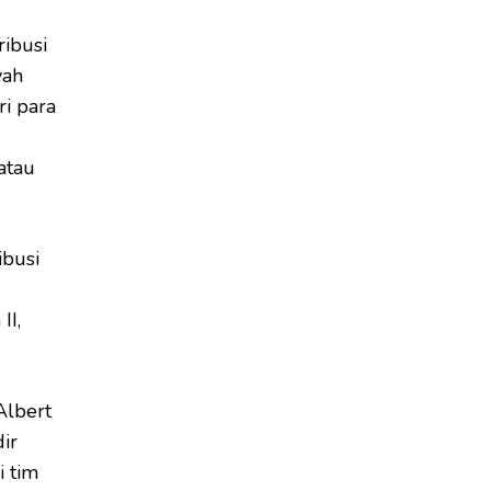
ibusi
yah
ri para
atau
ibusi
II,
Albert
ir
i tim