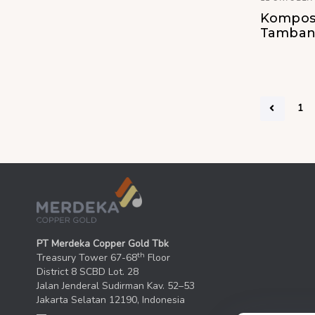
Kompos 
Tamban
1
PT Merdeka Copper Gold Tbk
th
Treasury Tower 67-68
Floor
District 8 SCBD Lot. 28
Jalan Jenderal Sudirman Kav. 52–53
Jakarta Selatan 12190, Indonesia
—