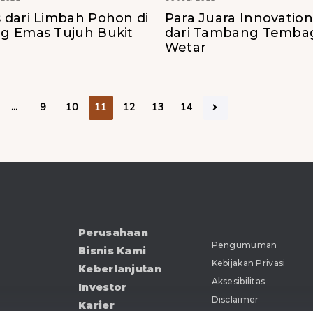
dari Limbah Pohon di
Para Juara Innovatio
g Emas Tujuh Bukit
dari Tambang Temba
Wetar
…
9
10
11
12
13
14
Perusahaan
Pengumuman
Bisnis Kami
Kebijakan Privasi
Keberlanjutan
Aksesibilitas
Investor
Disclaimer
Karier