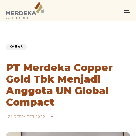
Skip
Skip
links
to
To
primary
na
navigation
Skip
PUBLISHED
Published
to
IN:
on:
KABAR
content
PT Merdeka Copper
Gold Tbk Menjadi
Anggota UN Global
Compact
21 DESEMBER 2022