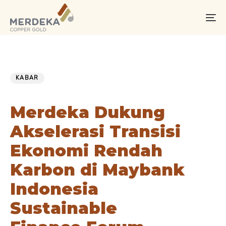
Skip
Skip
links
to
To
primary
na
navigation
Skip
PUBLISHED
Published
to
IN:
on:
KABAR
content
Merdeka Dukung
Akselerasi Transisi
Ekonomi Rendah
Karbon di Maybank
Indonesia
Sustainable