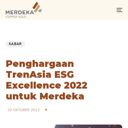
Skip
Skip
links
to
To
primary
na
navigation
Skip
PUBLISHED
Published
to
IN:
on:
KABAR
content
Penghargaan
TrenAsia ESG
Excellence 2022
untuk Merdeka
20 OKTOBER 2022