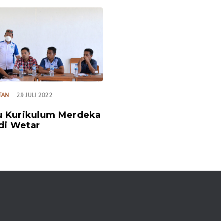
TAN
29 JULI 2022
 Kurikulum Merdeka
 di Wetar
KP-BTR mengenai
deka Belajar. [FOTO:
badu/BKP-BTR]