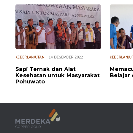
TAGS
TAGS
KEBERLANJUTAN
14 DESEMBER 2022
KEBERLANJU
Sapi Ternak dan Alat
Memacu
Kesehatan untuk Masyarakat
Belajar
Pohuwato
Sosialisasi B
Kurikulum Mer
Yesayas Tonu