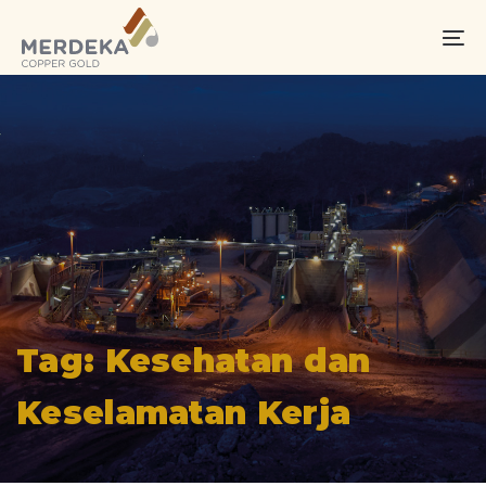
Skip
Skip
links
to
To
primary
na
navigation
Skip
to
content
Tag: Kesehatan dan
Keselamatan Kerja