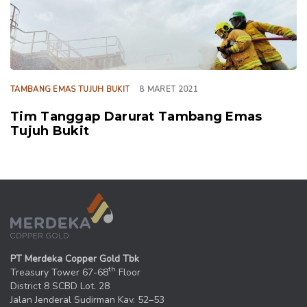
TAMBANG EMAS TUJUH BUKIT
8 MARET 2021
Tim Tanggap Darurat Tambang Emas
Tujuh Bukit
PT Merdeka Copper Gold Tbk
th
Treasury Tower 67-68
Floor
District 8 SCBD Lot. 28
Jalan Jenderal Sudirman Kav. 52–53