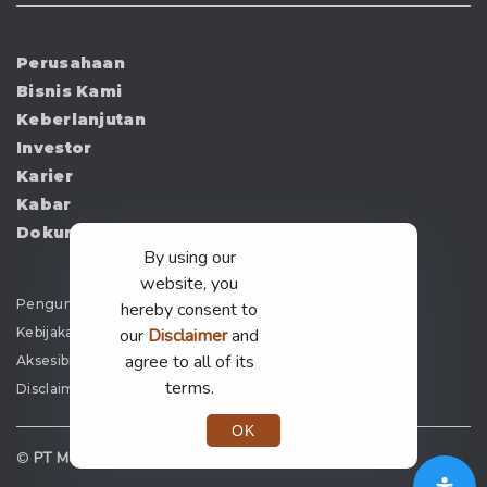
Perusahaan
Bisnis Kami
Keberlanjutan
Investor
Karier
Kabar
Dokumen
By using our
website, you
Pengumuman
hereby consent to
Kebijakan Privasi
our
Disclaimer
and
agree to all of its
Aksesibilitas
terms.
Disclaimer
OK
©
PT Merdeka Copper Gold Tbk —
2026