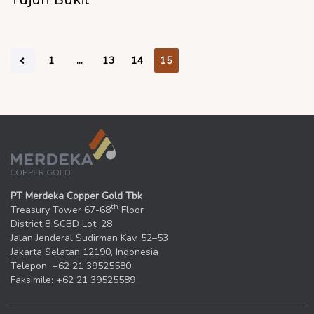
Tujuh Bukit
1
…
13
14
15
PT Merdeka Copper Gold Tbk
th
Treasury Tower 67-68
Floor
District 8 SCBD Lot. 28
Jalan Jenderal Sudirman Kav. 52–53
Jakarta Selatan 12190, Indonesia
Telepon: +62 21 39525580
Faksimile: +62 21 39525589