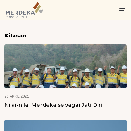
Skip
Skip
links
to
To
primary
na
navigation
Skip
Kilasan
to
content
26 APRIL 2021
Nilai-nilai Merdeka sebagai Jati Diri