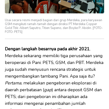
Usai secara resmi menjadi bagian dari grup Merdeka, para karyawan
GSM mengikuti ramah-tamah dengan direksi PT Merdeka Copper
Gold Tbk: Albert Saputro, Titien Supeno, dan Boyke P. Abidin. [FOTO-
FOTO: PETS]
Dengan langkah besarnya pada akhir 2021
,
Merdeka sekarang memiliki tiga perusahaan yang
beroperasi di Pani: PETS, GSM, dan PBT. Merdeka
juga sudah menyusun rencana strategis untuk
mengembangkan tambang Pani. Apa saja itu?
Pertama
, melakukan pengeboran eksplorasi di
daerah perbatasan (
gap
) antara deposit GSM dan
PETS; dari pengeboran ini diharapkan ada
informasi mengenai penambahan jumlah