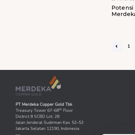
Potens
Merdek
1
PT Merdeka Copper Gold Tbk
th
Treasury Tower 67-68
Floor
District 8 SCBD Lot. 28
Jalan Jenderal Sudirman Kav. 52–53
Jakarta Selatan 12190, Indonesia
—