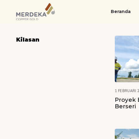
Skip
Skip
links
to
Beranda
primary
navigation
Skip
Kilasan
to
content
1 FEBRUARI 
Proyek 
Berseri