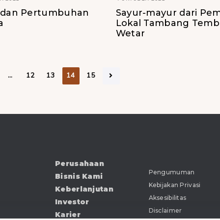
i dan Pertumbuhan
Sayur-mayur dari Pe
a
Lokal Tambang Temb
Wetar
…
12
13
14
15
Perusahaan
Pengumuman
Bisnis Kami
Kebijakan Privasi
Keberlanjutan
Aksesibilitas
Investor
Disclaimer
Karier