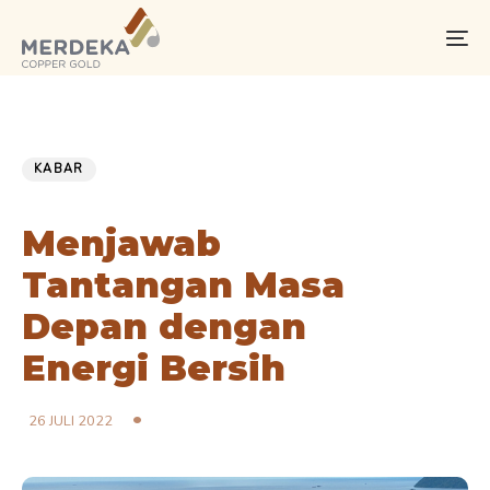
Skip
Skip
links
to
To
primary
na
navigation
Skip
PUBLISHED
Published
to
IN:
on:
KABAR
content
Menjawab
Tantangan Masa
Depan dengan
Energi Bersih
26 JULI 2022