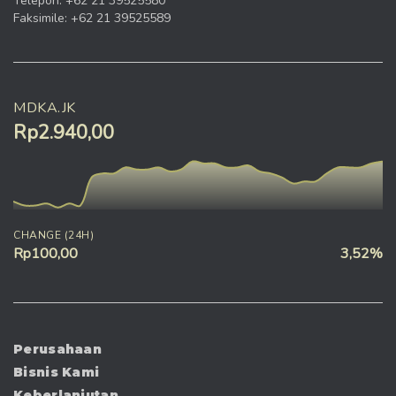
Telepon: +62 21 39525580
Faksimile: +62 21 39525589
MDKA.JK
Rp2.940,00
CHANGE (24H)
Rp100,00
3,52%
Perusahaan
Bisnis Kami
Keberlanjutan