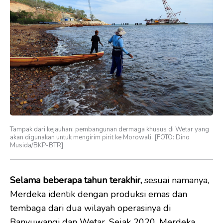
Tampak dari kejauhan: pembangunan dermaga khusus di Wetar yang
akan digunakan untuk mengirim pirit ke Morowali. [FOTO: Dino
Musida/BKP-BTR]
Selama beberapa tahun terakhir,
sesuai namanya,
Merdeka identik dengan produksi emas dan
tembaga dari dua wilayah operasinya di
Banyuwangi dan Wetar. Sejak 2020, Merdeka