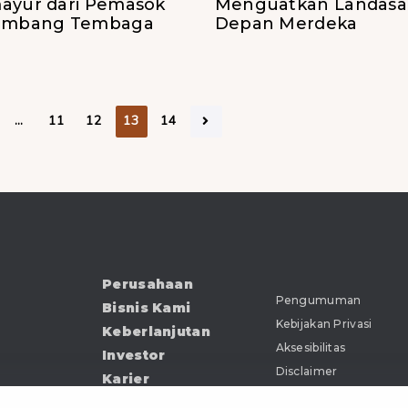
ayur dari Pemasok
Menguatkan Landasa
Tambang Tembaga
Depan Merdeka
…
11
12
13
14
Perusahaan
Pengumuman
Bisnis Kami
Kebijakan Privasi
Keberlanjutan
Aksesibilitas
Investor
Disclaimer
Karier
Kabar