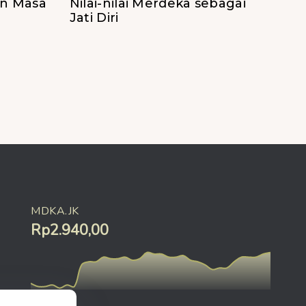
n Masa
Nilai-nilai Merdeka sebagai
Jati Diri
MDKA.JK
Rp2.940,00