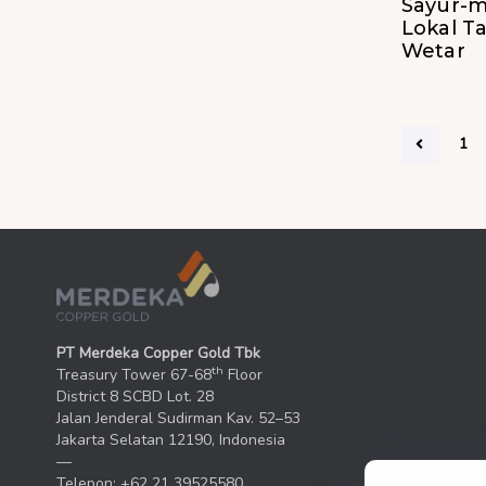
Sayur-m
Lokal 
Wetar
1
PT Merdeka Copper Gold Tbk
th
Treasury Tower 67-68
Floor
District 8 SCBD Lot. 28
Jalan Jenderal Sudirman Kav. 52–53
Jakarta Selatan 12190, Indonesia
—
Telepon: +62 21 39525580